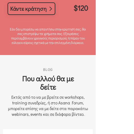
$120
Κάντε κράτηση
Εάν δεν μπορέσω να απαντήσω στην ερώτησή σας, θα
σας επιστρέψω τα χρήματα σας. Εξαιρέσεις
περιλαμβάνουν χρονικούς περιορισμούς ή πέραν του
εύλογου εύρους σχετικά με την επιλεγμένη διάρκεια.
BLOG
Που αλλού θα με
δείτε
Εκτός από το να με βρείτε σε workshops,
training συνεδρίες, ή στο Asana Forum,
μπορείτε επίσης να με δείτε στα παρακάτω
webinars, events και σε διάφορα βίντεο.