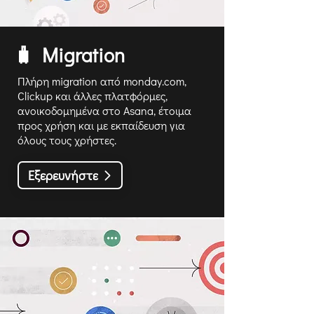
🧳 Migration
Πλήρη migration από monday.com,
Clickup και άλλες πλατφόρμες,
ανοικοδομημένα στο Asana, έτοιμα
προς χρήση και με εκπαίδευση για
όλους τους χρήστες.
Εξερευνήστε