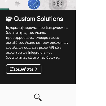
🧩 Custom Solutions
Ισχυρές εφαρμογές που ξεπερνούν τις
δυνατότητες του Asana,
προσαρμοσμένες ενσωματώσεις
μεταξύ του Asana και των υπόλοιπων
εργαλείων σας, είτε μέσω API είτε
μέσω τρίτων integrators - οι
δυνατότητες είναι απεριόριστες.
Εξερευνήστε
🔍