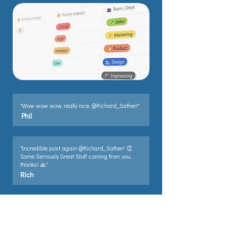
"Wow wow wow, really nice, @Richard_Sather!"
Phil
"Incredible post again @Richard_Sather! 👏
Some Seriously Great Stuff coming from you…
thanks! 🙏"
Rich
"Bravo, @Richard_Sather!!! I’ll certainly share
this with clients whenever appropriate. Thanks
for providing this great resource."