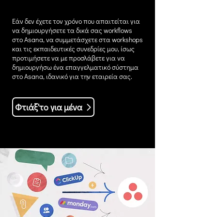
Εάν δεν έχετε τον χρόνο που απαιτείται για
να δημιουργήσετε τα δικά σας workflows
στο Asana, να συμμετάσχετε στα workshops
και τις εκπαιδευτικές συνεδρίες μου, ίσως
προτιμήσετε να με προσλάβετε για να
δημιουργήσω ένα επαγγελματικό σύστημα
στο Asana, ιδανικό για την εταιρεία σας.
Φτιάξ'το για μένα