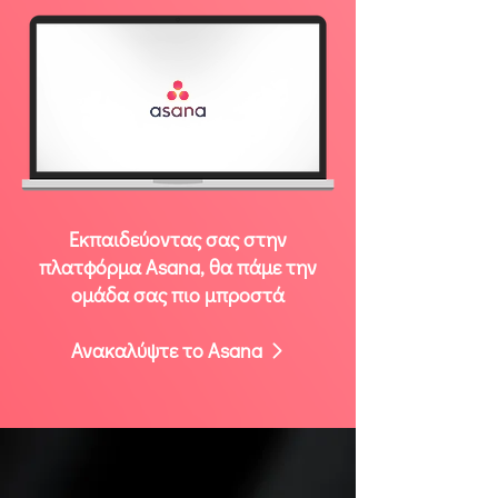
Εκπαιδεύοντας σας στην
πλατφόρμα Asana, θα πάμε την
ομάδα σας πιο μπροστά
Ανακαλύψτε το Asana