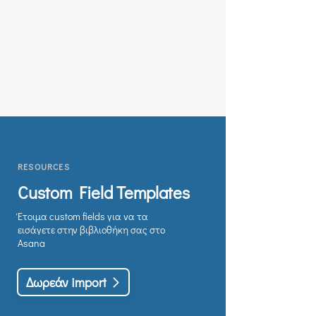
RESOURCES
Custom Field Templates
Έτοιμα custom fields για να τα
εισάγετε στην βιβλιοθήκη σας στο
Asana
Δωρεάν import