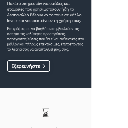
Πακέτο υπηρεσιών για ομάδες και
εταιρείες που χρησιμοποιούν ήδη το
Asana αλλά θέλουν να το πάνε σε «άλλο
level» και να επεκτείνουν τη χρήση τους.
Επιτρέψτε μου να βοηθήσω συμβουλεύοντάς
σας για τις καλύτερες προσεγγίσεις,
παρέχοντας λύσεις που θα είναι ανθεκτικές στο
μέλλον και πλήρως επεκτάσιμες, επιτρέποντας
το Asana σας να αναπτυχθεί μαζί σας.
Εξερευνήστε
⌛